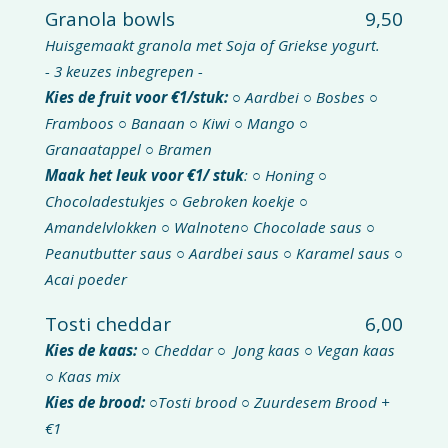
Granola bowls
9,50
Huisgemaakt granola met Soja of Griekse yogurt.
- 3 keuzes inbegrepen -
Kies de fruit voor €1/stuk:
○ Aardbei ○ Bosbes ○
Framboos ○ Banaan ○ Kiwi ○ Mango ○
Granaatappel ○ Bramen
Maak het leuk voor €1/ stuk
: ○ Honing ○
Chocoladestukjes ○ Gebroken koekje ○
Amandelvlokken ○ Walnoten○ Chocolade saus ○
Peanutbutter saus ○ Aardbei saus ○ Karamel saus ○
Acai poeder
Tosti cheddar
6,00
Kies de kaas: ○
Cheddar ○ Jong kaas ○ Vegan kaas
○ Kaas mix
Kies de brood: ○
Tosti brood
○
Zuurdesem Brood +
€1