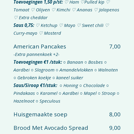
Toevoegingen
1,50 p/st:
♡ Ham ♡Pulled kip ♡
Tomaat ♡ Olijven ♡ Kimchi ♡ Ananas ♡ Jalapenos
♡ Extra cheddar
Saus
0,75:
♡ Ketchup ♡ Mayo ♡ Sweet chili ♡
Curry-mayo ♡ Mosterd
American Pancakes
7,00
-Extra pannenkoek +2-
Toevoegingen €1 /stuk:
○ Banaan ○ Bosbes ○
Aardbei ○ Slagroom ○ Amandelvlokken ○ Walnoten
○ Gebroken koekje ○ kaneel suiker
Saus/Siroop €1/stuk:
○ Honing ○ Chocolade ○
Pindakaas ○ Karamel ○ Aardbei ○ Mapel ○ Stroop ○
Hazelnoot ○ Speculous
Huisgemaakte soep
8,00
Brood Met Avocado Spread
9,00